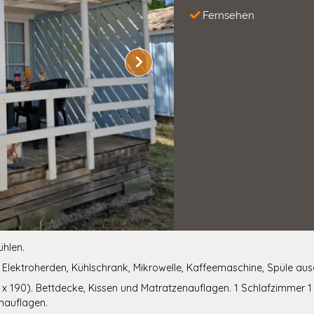
Fernsehen
ühlen.
 Elektroherden, Kühlschrank, Mikrowelle, Kaffeemaschine, Spüle aus
x 190). Bettdecke, Kissen und Matratzenauflagen. 1 Schlafzimmer 1
nauflagen.