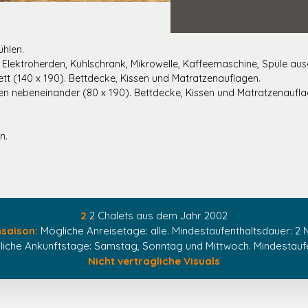
ühlen.
 Elektroherden, Kühlschrank, Mikrowelle, Kaffeemaschine, Spüle aus
t (140 x 190). Bettdecke, Kissen und Matratzenauflagen.
en nebeneinander (80 x 190). Bettdecke, Kissen und Matratzenaufla
n.
2
2 Chalets aus dem Jahr 2002
saison:
Mögliche Anreisetage: alle. Mindestaufenthaltsdauer: 2 
iche Ankunftstage: Samstag, Sonntag und Mittwoch. Mindestaufe
Nicht vertragliche Visuals