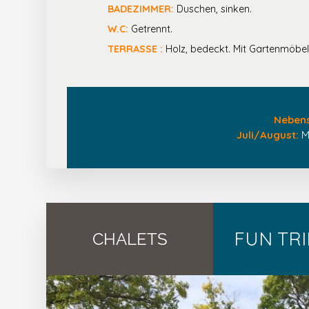
BADEZIMMER:
Duschen, sinken.
W.C:
Getrennt.
TERRASSE :
Holz, bedeckt. Mit Gartenmöbel
Nebens
Juli/August:
Mö
FUN TRIB
CHALETS