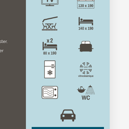
ter,
er