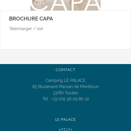
BROCHURE CAPA
Télécharger / voir
CONTACT
Camping LE PALACE
65 Boulevard Marsan de Montbrun
33780 Soulac
Tél : +33 (0)5 56 09 80 22
LE PALACE