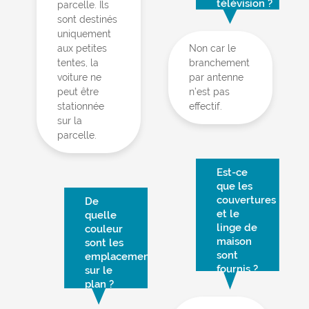
télévision ?
parcelle. Ils
sont destinés
uniquement
aux petites
Non car le
tentes, la
branchement
voiture ne
par antenne
peut être
n’est pas
stationnée
effectif.
sur la
parcelle.
Est-ce
que les
couvertures
De
et le
quelle
linge de
couleur
maison
sont les
sont
emplacements
fournis ?
sur le
plan ?