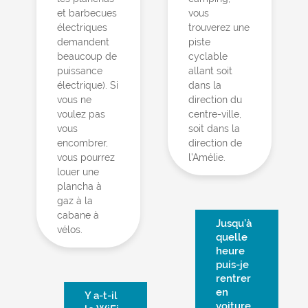
et barbecues
vous
électriques
trouverez une
demandent
piste
beaucoup de
cyclable
puissance
allant soit
électrique). Si
dans la
vous ne
direction du
voulez pas
centre-ville,
vous
soit dans la
encombrer,
direction de
vous pourrez
l’Amélie.
louer une
plancha à
gaz à la
cabane à
Jusqu’à
vélos.
quelle
heure
puis-je
rentrer
en
Y a-t-il
voiture