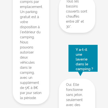
Tous les
compris par
bassins
emplacement.
couverts sont
Un parking
chauffés
gratuit est à
entre 28° et
votre
30°.
disposition à
l’extérieur du
camping.
Nous
pouvons
Y a-t-il
autoriser
une
deux
laverie
véhicules
dans le
dans le
camping ?
camping,
avec un
supplément
Oui. Elle
de 5€ à 8€
fonctionne
par jour selon
sans jeton,
la période.
seulement
avec des