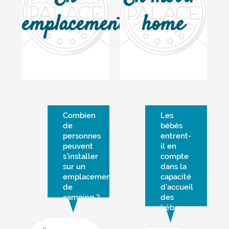
emplacement
home
Combien
Les
de
bébés
personnes
entrent-
peuvent
il en
s’installer
compte
sur un
dans la
emplacement
capacité
de
d’accueil
camping ?
des
hébergements ?