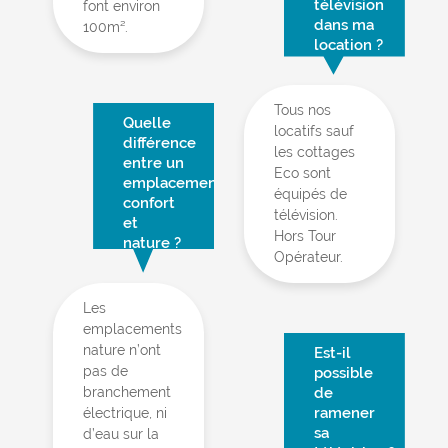
télévision
font environ
dans ma
100m².
location ?
Tous nos
Quelle
locatifs sauf
différence
les cottages
entre un
Eco sont
emplacement
équipés de
confort
télévision.
et
Hors Tour
nature ?
Opérateur.
Les
emplacements
nature n’ont
Est-il
pas de
possible
branchement
de
ramener
électrique, ni
sa
d’eau sur la