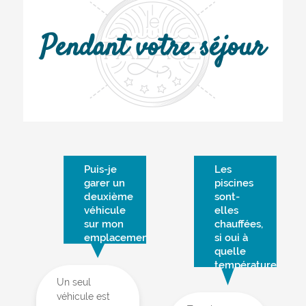
Pendant votre séjour
Puis-je
Les
garer un
piscines
deuxième
sont-
véhicule
elles
sur mon
chauffées,
emplacement ?
si oui à
quelle
température ?
Un seul
véhicule est