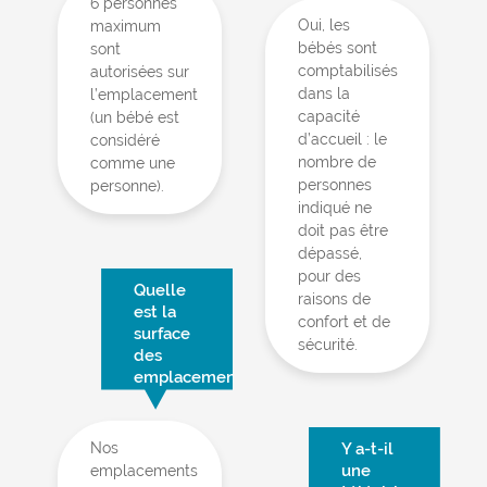
6 personnes
Oui, les
maximum
bébés sont
sont
comptabilisés
autorisées sur
dans la
l’emplacement
capacité
(un bébé est
d’accueil : le
considéré
nombre de
comme une
personnes
personne).
indiqué ne
doit pas être
dépassé,
pour des
Quelle
raisons de
est la
confort et de
surface
sécurité.
des
emplacements ?
Nos
Y a-t-il
une
emplacements