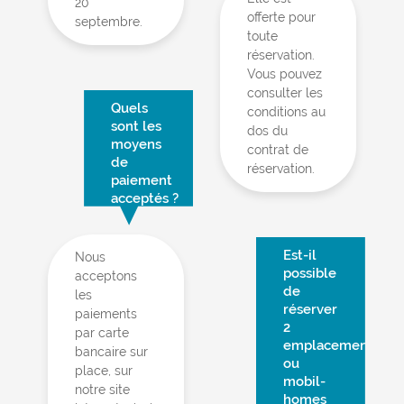
20
offerte pour
septembre.
toute
réservation.
Vous pouvez
consulter les
Quels
conditions au
sont les
dos du
moyens
contrat de
de
réservation.
paiement
acceptés ?
Est-il
Nous
possible
acceptons
de
les
réserver
paiements
2
par carte
emplacements
bancaire sur
ou
place, sur
mobil-
notre site
homes