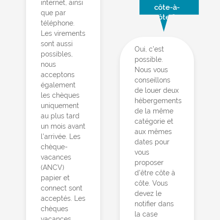
internet, ainsi
côte-à-
que par
côte ?
téléphone.
Les virements
sont aussi
Oui, c’est
possibles,
possible.
nous
Nous vous
acceptons
conseillons
également
de louer deux
les chèques
hébergements
uniquement
de la même
au plus tard
catégorie et
un mois avant
aux mêmes
l’arrivée. Les
dates pour
chèque-
vous
vacances
proposer
(ANCV)
d’être côte à
papier et
côte. Vous
connect sont
devez le
acceptés. Les
notifier dans
chèques
la case
vacances