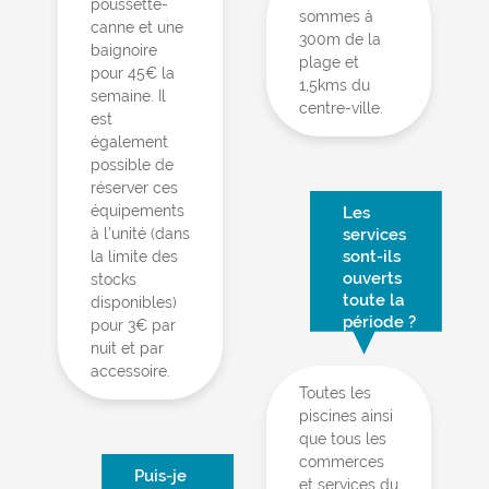
poussette-
sommes à
canne et une
300m de la
baignoire
plage et
pour 45€ la
1,5kms du
semaine. Il
centre-ville.
est
également
possible de
réserver ces
équipements
Les
à l’unité (dans
services
sont-ils
la limite des
ouverts
stocks
toute la
disponibles)
période ?
pour 3€ par
nuit et par
accessoire.
Toutes les
piscines ainsi
que tous les
commerces
Puis-je
et services du