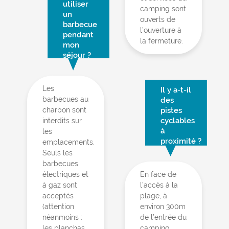
utiliser
camping sont
un
ouverts de
barbecue
l’ouverture à
pendant
la fermeture.
mon
séjour ?
Les
Il y a-t-il
barbecues au
des
charbon sont
pistes
cyclables
interdits sur
à
les
proximité ?
emplacements.
Seuls les
barbecues
électriques et
En face de
à gaz sont
l’accès à la
acceptés
plage, à
(attention
environ 300m
néanmoins :
de l’entrée du
les planchas
camping,