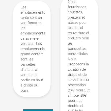
Nous
fournissons
Les
couettes,
emplacements
oreillers et
tente sont en
alèses pour
vert foncé, et
les lits, et
les
couverture et
emplacements
oreillers pour
caravane en
les
vert clair. Les
banquettes
emplacements
convertibles.
grand confort
Nous
sont les
proposons la
parcelles
location de
d’un autre
draps et de
vert sur la
serviettes sur
partie en haut
réservation
à droite du
(17€ pour 1 lit
plan.
simple, 19€
pour 1 lit
double et
15€ le kit