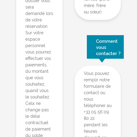
dossier vous
mère, frère
sera
ou sœur).
demandé lors
de votre
réservation.
Sur votre
espace
Comment
personnel
vous
vous pourrez
contacter ?
effectuer vos
paiements,
du montant
Vous pouvez
que vous
remplir notre
souhaitez,
formulaire de
quand vous
contact ou
le souhaitez.
nous
Cela ne
téléphoner au
change pas
+33 05 56 09
le délai
80 22
contractuel
pendant les
de paiement
heures
du solde