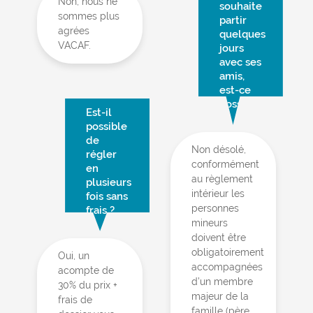
Non, nous ne
souhaite
sommes plus
partir
agrées
quelques
VACAF.
jours
avec ses
amis,
est-ce
possible ?
Est-il
possible
de
Non désolé,
régler
conformément
en
au règlement
plusieurs
intérieur les
fois sans
personnes
frais ?
mineurs
doivent être
obligatoirement
Oui, un
accompagnées
acompte de
d’un membre
30% du prix +
majeur de la
frais de
famille (père,